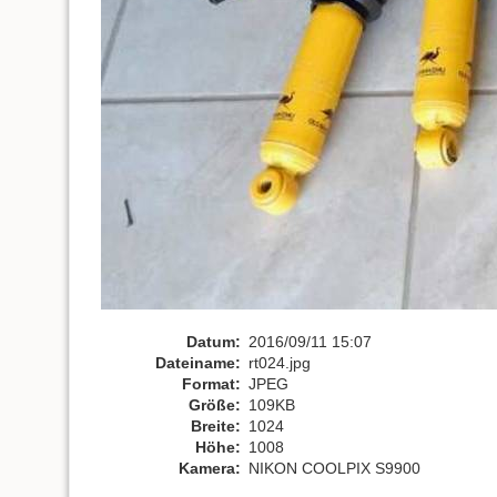
Datum:
2016/09/11 15:07
Dateiname:
rt024.jpg
Format:
JPEG
Größe:
109KB
Breite:
1024
Höhe:
1008
Kamera:
NIKON COOLPIX S9900