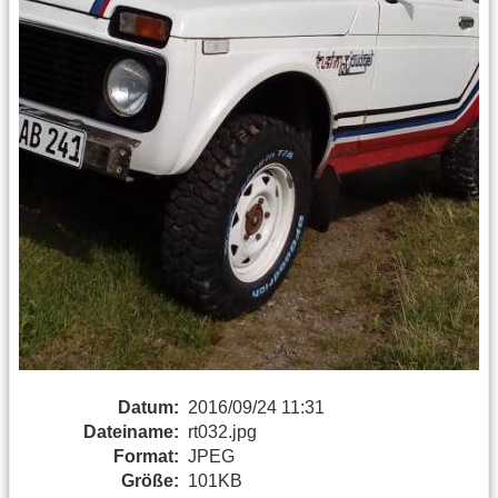
Datum:
2016/09/24 11:31
Dateiname:
rt032.jpg
Format:
JPEG
Größe:
101KB