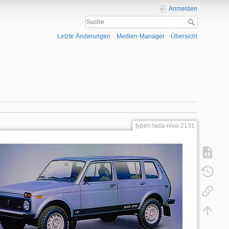
Anmelden
Letzte Änderungen
Medien-Manager
Übersicht
typen:lada-niva-2131